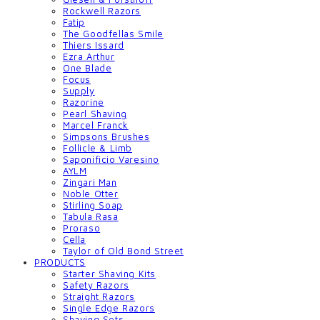
Rockwell Razors
Fatip
The Goodfellas Smile
Thiers Issard
Ezra Arthur
One Blade
Focus
Supply
Razorine
Pearl Shaving
Marcel Franck
Simpsons Brushes
Follicle & Limb
Saponificio Varesino
AYLM
Zingari Man
Noble Otter
Stirling Soap
Tabula Rasa
Proraso
Cella
Taylor of Old Bond Street
PRODUCTS
Starter Shaving Kits
Safety Razors
Straight Razors
Single Edge Razors
Shaving Sets