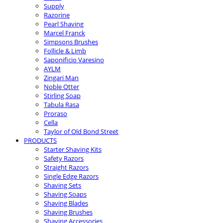
Supply
Razorine
Pearl Shaving
Marcel Franck
Simpsons Brushes
Follicle & Limb
Saponificio Varesino
AYLM
Zingari Man
Noble Otter
Stirling Soap
Tabula Rasa
Proraso
Cella
Taylor of Old Bond Street
PRODUCTS
Starter Shaving Kits
Safety Razors
Straight Razors
Single Edge Razors
Shaving Sets
Shaving Soaps
Shaving Blades
Shaving Brushes
Shaving Accessories