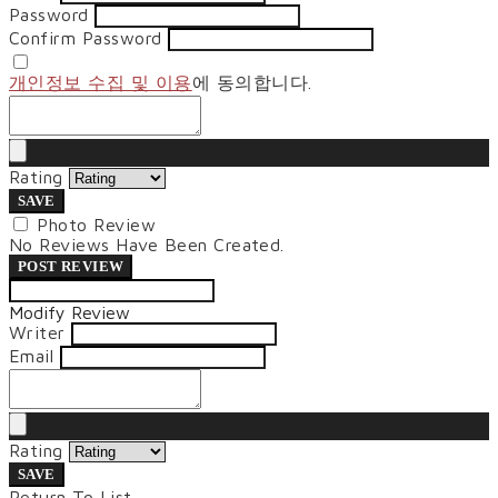
Password
Confirm Password
개인정보 수집 및 이용
에 동의합니다.
Rating
SAVE
Photo Review
No Reviews Have Been Created.
POST REVIEW
Modify Review
Writer
Email
Rating
SAVE
Return To List