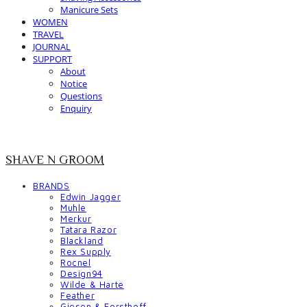
Manicure Sets
WOMEN
TRAVEL
JOURNAL
SUPPORT
About
Notice
Questions
Enquiry
SHAVE N GROOM
BRANDS
Edwin Jagger
Muhle
Merkur
Tatara Razor
Blackland
Rex Supply
Rocnel
Design94
Wilde & Harte
Feather
Giesen & Forsthoff