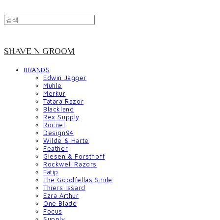
SHAVE N GROOM
BRANDS
Edwin Jagger
Muhle
Merkur
Tatara Razor
Blackland
Rex Supply
Rocnel
Design94
Wilde & Harte
Feather
Giesen & Forsthoff
Rockwell Razors
Fatip
The Goodfellas Smile
Thiers Issard
Ezra Arthur
One Blade
Focus
Supply