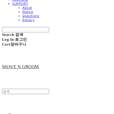
SUPPORT
About
Notice
Questions
Enquiry
Search
검색
Log In
로그인
Cart
장바구니
SHAVE N GROOM