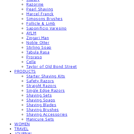
Razorine
Pearl Shaving
Marcel Franck
Simpsons Brushes
Follicle & Limb
Saponificio Varesino
AYLM
Zingari Man
Noble Otter
Stirling Soap
Tabula Rasa
Proraso
Cella
Taylor of Old Bond Street
PRODUCTS
Starter Shaving Kits
Safety Razors
Straight Razors
Single Edge Razors
Shaving Sets
Shaving Soaps
Shaving Blades
Shaving Brushes
Shaving Accessories
Manicure Sets
WOMEN
TRAVEL
JOURNAL