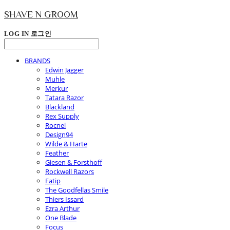
SHAVE N GROOM
LOG IN
로그인
BRANDS
Edwin Jagger
Muhle
Merkur
Tatara Razor
Blackland
Rex Supply
Rocnel
Design94
Wilde & Harte
Feather
Giesen & Forsthoff
Rockwell Razors
Fatip
The Goodfellas Smile
Thiers Issard
Ezra Arthur
One Blade
Focus