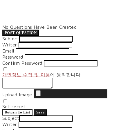
No Questions Have Been Created.
POST QUESTION
Subject
Writer
Email
Password
Confirm Password
개인정보 수집 및 이용
에 동의합니다.
Upload Image
Set secret
Return To List
Save
Subject
Writer