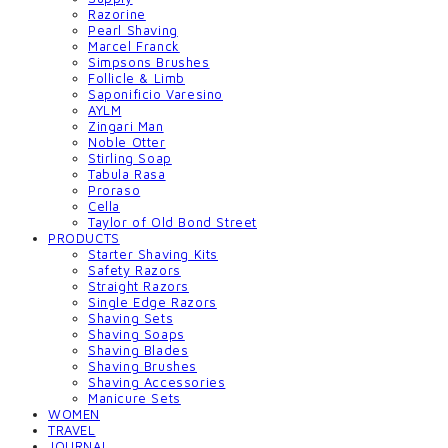
Razorine
Pearl Shaving
Marcel Franck
Simpsons Brushes
Follicle & Limb
Saponificio Varesino
AYLM
Zingari Man
Noble Otter
Stirling Soap
Tabula Rasa
Proraso
Cella
Taylor of Old Bond Street
PRODUCTS
Starter Shaving Kits
Safety Razors
Straight Razors
Single Edge Razors
Shaving Sets
Shaving Soaps
Shaving Blades
Shaving Brushes
Shaving Accessories
Manicure Sets
WOMEN
TRAVEL
JOURNAL