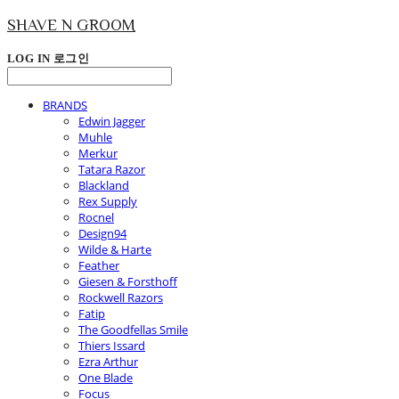
SHAVE N GROOM
LOG IN
로그인
BRANDS
Edwin Jagger
Muhle
Merkur
Tatara Razor
Blackland
Rex Supply
Rocnel
Design94
Wilde & Harte
Feather
Giesen & Forsthoff
Rockwell Razors
Fatip
The Goodfellas Smile
Thiers Issard
Ezra Arthur
One Blade
Focus