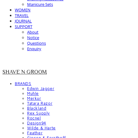
Manicure Sets
WOMEN
TRAVEL
JOURNAL
SUPPORT
About
Notice
Questions
Enquiry
SHAVE N GROOM
BRANDS
Edwin Jagger
Muhle
Merkur
Tatara Razor
Blackland
Rex Supply
Rocnel
Design94
Wilde & Harte
Feather
Giesen & Forsthoff