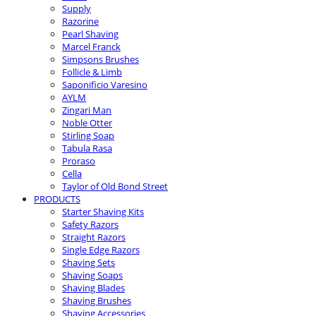
Supply
Razorine
Pearl Shaving
Marcel Franck
Simpsons Brushes
Follicle & Limb
Saponificio Varesino
AYLM
Zingari Man
Noble Otter
Stirling Soap
Tabula Rasa
Proraso
Cella
Taylor of Old Bond Street
PRODUCTS
Starter Shaving Kits
Safety Razors
Straight Razors
Single Edge Razors
Shaving Sets
Shaving Soaps
Shaving Blades
Shaving Brushes
Shaving Accessories