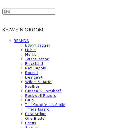
SHAVE N GROOM
BRANDS
Edwin Jagger
Muhle
Merkur
Tatara Razor
Blackland
Rex Supply
Rocnel
Design94
Wilde & Harte
Feather
Giesen & Forsthoff
Rockwell Razors
Fatip
The Goodfellas Smile
Thiers Issard
Ezra Arthur
One Blade
Focus
Supply