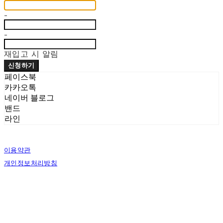
-
-
재입고 시 알림
신청하기
페이스북
카카오톡
네이버 블로그
밴드
라인
이용약관
개인정보처리방침
사업자정보확인
상호: 벨로시티즌 | 대표: 양도열 | 개인정보관리책임자: 권혁진 | 전화: 070-7954-7802
| 이메일: info@shaveandgroom.co.kr
주소: 서울시 송파구 충민로 10 가든파이브툴관 7층 D30 | 사업자등록번호:
142-04-