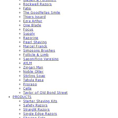
Rockwell Razors
Fatip
The Goodfellas Smile
Thiers Issard
Ezra Arthur
One Blade
Focus
Supply
Razorine
Pearl Shaving
Marcel Franck
Simpsons Brushes
Follicle & Limb
Saponificio Varesino
AYLM
Zingari Man
Noble Otter
Stirling Soap
Tabula Rasa
Proraso
Cella
Taylor of Old Bond Street
PRODUCTS
Starter Shaving Kits
Safety Razors
Straight Razors
Single Edge Razors
Shaving Sets