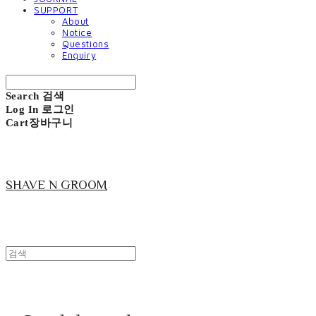
SUPPORT
About
Notice
Questions
Enquiry
Search
검색
Log In
로그인
Cart
장바구니
SHAVE N GROOM