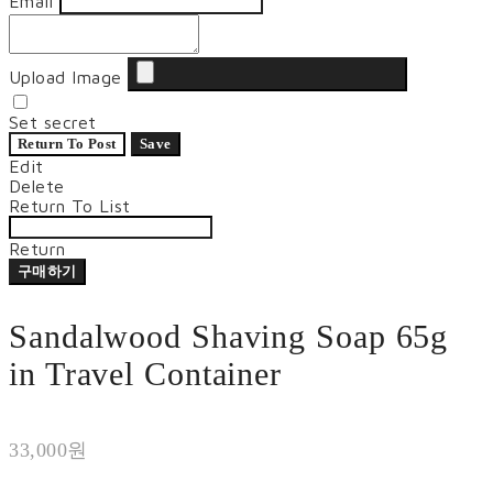
Email
Upload Image
Set secret
Return To Post
Save
Edit
Delete
Return To List
Return
구매하기
Sandalwood Shaving Soap 65g
in Travel Container
33,000원